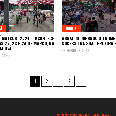
AÍ
JUNDIAÍ
Í MATSURI 2024 – ACONTECE
ARNALDO QUEBROU O TROMB
AS 22, 23 E 24 DE MARÇO, NA
SUCESSO NA SUA TERCEIRA 
DA UVA
SETEMBRO 22, 2023
, 2024
ação
Page
Page
Page
1
2
…
9
→
academia ao ar livre
Barão de