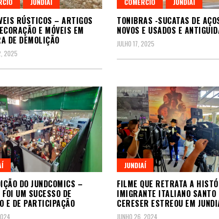
RCIO
JUNDIAÍ
COMÉRCIO
JUNDIAÍ
ÓVEIS RÚSTICOS – ARTIGOS
TONIBRAS -SUCATAS DE AÇO
ECORAÇÃO E MÓVEIS EM
NOVOS E USADOS E ANTIGUI
A DE DEMOLIÇÃO
JULHO 17, 2025
, 2025
AÍ
JUNDIAÍ
DIÇÃO DO JUNDCOMICS –
FILME QUE RETRATA A HISTÓ
 FOI UM SUCESSO DE
IMIGRANTE ITALIANO SANTO
O E DE PARTICIPAÇÃO
CERESER ESTREOU EM JUNDI
2024
JUNHO 26, 2024