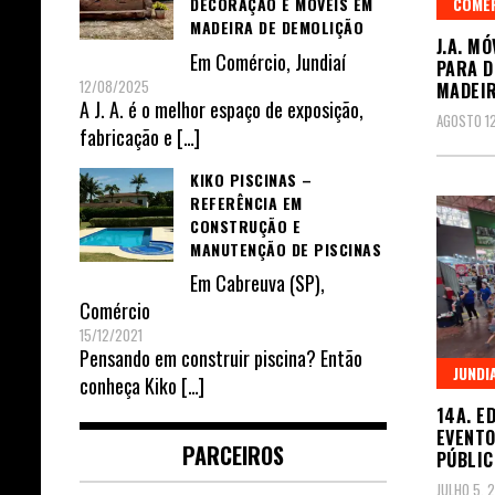
COMÉ
DECORAÇÃO E MÓVEIS EM
MADEIRA DE DEMOLIÇÃO
J.A. M
Em
Comércio
,
Jundiaí
PARA D
12/08/2025
MADEIR
A J. A. é o melhor espaço de exposição,
AGOSTO 12
fabricação e
[…]
KIKO PISCINAS –
REFERÊNCIA EM
CONSTRUÇÃO E
MANUTENÇÃO DE PISCINAS
Em
Cabreuva (SP)
,
Comércio
15/12/2021
Pensando em construir piscina? Então
JUNDI
conheça Kiko
[…]
14A. E
EVENTO
PARCEIROS
PÚBLIC
JULHO 5, 