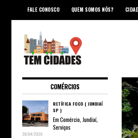
Skip
FALE CONOSCO
QUEM SOMOS NÓS?
CIDA
to
content
TEM CIDADES
COMÉRCIOS
RETÍFICA FOCO ( JUNDIAÍ
SP )
Em
Comércio
,
Jundiaí
,
Serviços
28/04/2020