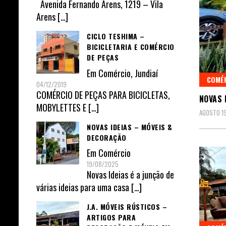
Avenida Fernando Arens, 1219 – Vila
Arens
[…]
CICLO TESHIMA –
BICICLETARIA E COMÉRCIO
DE PEÇAS
Em
Comércio
,
Jundiaí
COMÉ
04/12/2019
COMÉRCIO DE PEÇAS PARA BICICLETAS,
NOVAS 
MOBYLETTES E
[…]
AGOSTO 19
NOVAS IDEIAS – MÓVEIS &
DECORAÇÃO
Em
Comércio
19/08/2025
Novas Ideias é a junção de
várias ideias para uma casa
[…]
J.A. MÓVEIS RÚSTICOS –
ARTIGOS PARA