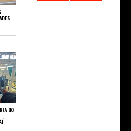
S
DADES
RIA DO
AÍ