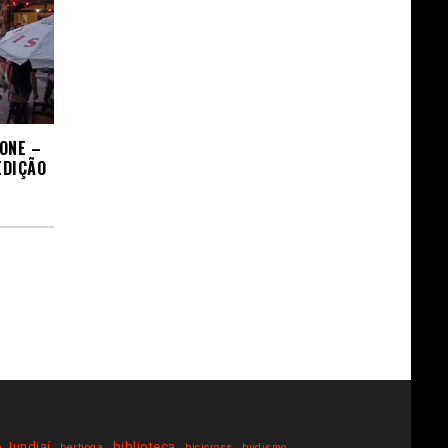
ONE –
EDIÇÃO
 Jundiaí
biblioteca
bertioga
bicicross
budismo