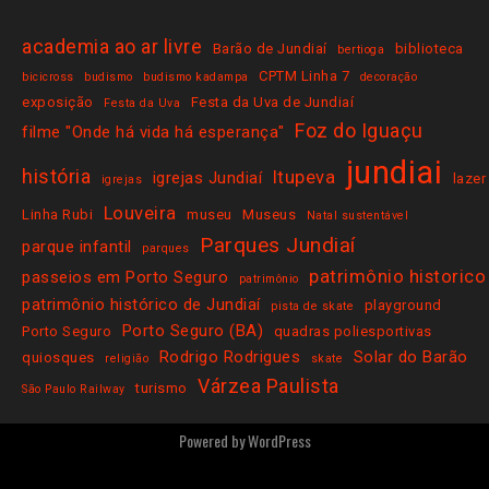
academia ao ar livre
Barão de Jundiaí
biblioteca
bertioga
CPTM Linha 7
bicicross
budismo
budismo kadampa
decoração
exposição
Festa da Uva de Jundiaí
Festa da Uva
Foz do Iguaçu
filme "Onde há vida há esperança"
jundiai
história
Itupeva
igrejas Jundiaí
lazer
igrejas
Louveira
Linha Rubi
museu
Museus
Natal sustentável
Parques Jundiaí
parque infantil
parques
patrimônio historico
passeios em Porto Seguro
patrimônio
patrimônio histórico de Jundiaí
playground
pista de skate
Porto Seguro (BA)
Porto Seguro
quadras poliesportivas
Rodrigo Rodrigues
Solar do Barão
quiosques
religião
skate
Várzea Paulista
turismo
São Paulo Railway
Powered by
WordPress