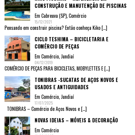
CONSTRUÇÃO E MANUTENÇÃO DE PISCINAS
Em
Cabreuva (SP)
,
Comércio
15/12/2021
Pensando em construir piscina? Então conheça Kiko
[…]
CICLO TESHIMA – BICICLETARIA E
COMÉRCIO DE PEÇAS
Em
Comércio
,
Jundiaí
04/12/2019
COMÉRCIO DE PEÇAS PARA BICICLETAS, MOBYLETTES E
[…]
TONIBRAS -SUCATAS DE AÇOS NOVOS E
USADOS E ANTIGUIDADES
Em
Comércio
,
Jundiaí
17/07/2025
TONIBRAS – Comércio de Aços Novos e
[…]
NOVAS IDEIAS – MÓVEIS & DECORAÇÃO
Em
Comércio