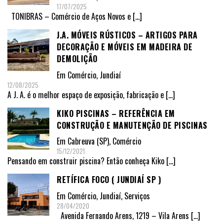
17/07/2025
TONIBRAS – Comércio de Aços Novos e
[…]
J.A. MÓVEIS RÚSTICOS – ARTIGOS PARA
DECORAÇÃO E MÓVEIS EM MADEIRA DE
DEMOLIÇÃO
Em
Comércio
,
Jundiaí
12/08/2025
A J. A. é o melhor espaço de exposição, fabricação e
[…]
KIKO PISCINAS – REFERÊNCIA EM
CONSTRUÇÃO E MANUTENÇÃO DE PISCINAS
Em
Cabreuva (SP)
,
Comércio
15/12/2021
Pensando em construir piscina? Então conheça Kiko
[…]
RETÍFICA FOCO ( JUNDIAÍ SP )
Em
Comércio
,
Jundiaí
,
Serviços
28/04/2020
Avenida Fernando Arens, 1219 – Vila Arens
[…]