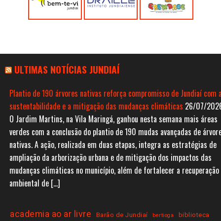
ULTIMAS NOTÍCIAS JUNDIAÍ
Plantio de 190 árvores nativas reforça compromisso de Jundiaí com 
sustentabilidade e a mitigação das mudanças climáticas
26/07/202
O Jardim Martins, na Vila Maringá, ganhou nesta semana mais áreas
verdes com a conclusão do plantio de 190 mudas avançadas de árvor
nativas. A ação, realizada em duas etapas, integra as estratégias de
ampliação da arborização urbana e de mitigação dos impactos das
mudanças climáticas no município, além de fortalecer a recuperação
ambiental de […]
academia ao ar livre
Barão de Jundiaí
biblioteca
bertioga