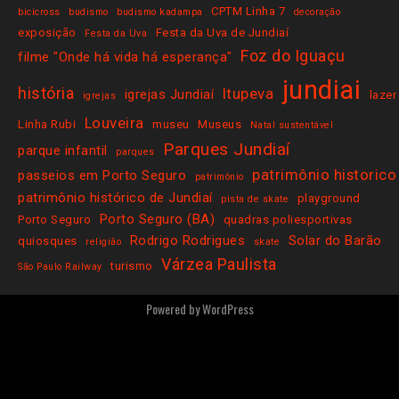
CPTM Linha 7
bicicross
budismo
budismo kadampa
decoração
exposição
Festa da Uva de Jundiaí
Festa da Uva
Foz do Iguaçu
filme "Onde há vida há esperança"
jundiai
história
Itupeva
igrejas Jundiaí
lazer
igrejas
Louveira
Linha Rubi
museu
Museus
Natal sustentável
Parques Jundiaí
parque infantil
parques
patrimônio historico
passeios em Porto Seguro
patrimônio
patrimônio histórico de Jundiaí
playground
pista de skate
Porto Seguro (BA)
Porto Seguro
quadras poliesportivas
Rodrigo Rodrigues
Solar do Barão
quiosques
religião
skate
Várzea Paulista
turismo
São Paulo Railway
Powered by
WordPress