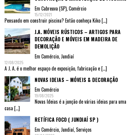
Em
Cabreuva (SP)
,
Comércio
15/12/2021
Pensando em construir piscina? Então conheça Kiko
[…]
J.A. MÓVEIS RÚSTICOS – ARTIGOS PARA
DECORAÇÃO E MÓVEIS EM MADEIRA DE
DEMOLIÇÃO
Em
Comércio
,
Jundiaí
12/08/2025
A J. A. é o melhor espaço de exposição, fabricação e
[…]
NOVAS IDEIAS – MÓVEIS & DECORAÇÃO
Em
Comércio
19/08/2025
Novas Ideias é a junção de várias ideias para uma
casa
[…]
RETÍFICA FOCO ( JUNDIAÍ SP )
Em
Comércio
,
Jundiaí
,
Serviços