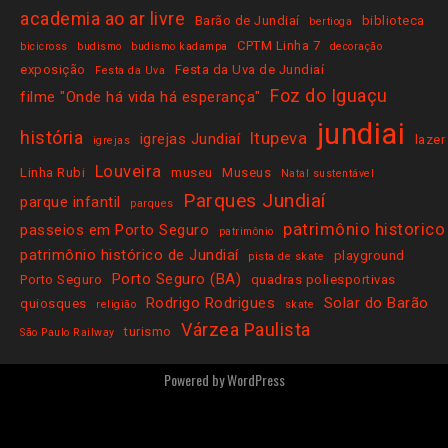
academia ao ar livre
Barão de Jundiaí
biblioteca
bertioga
CPTM Linha 7
bicicross
budismo
budismo kadampa
decoração
exposição
Festa da Uva de Jundiaí
Festa da Uva
Foz do Iguaçu
filme "Onde há vida há esperança"
jundiai
história
Itupeva
igrejas Jundiaí
lazer
igrejas
Louveira
Linha Rubi
museu
Museus
Natal sustentável
Parques Jundiaí
parque infantil
parques
patrimônio historico
passeios em Porto Seguro
patrimônio
patrimônio histórico de Jundiaí
playground
pista de skate
Porto Seguro (BA)
Porto Seguro
quadras poliesportivas
Rodrigo Rodrigues
Solar do Barão
quiosques
religião
skate
Várzea Paulista
turismo
São Paulo Railway
Powered by
WordPress