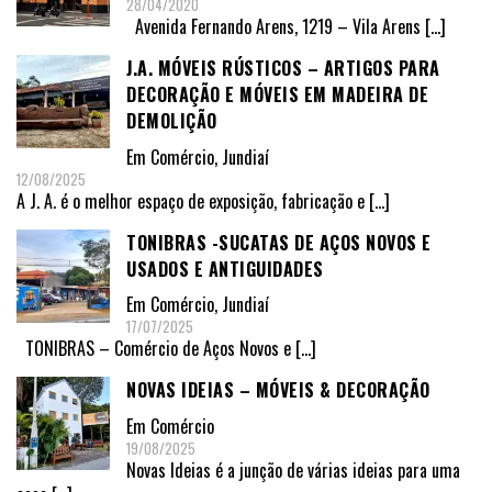
28/04/2020
Avenida Fernando Arens, 1219 – Vila Arens
[…]
J.A. MÓVEIS RÚSTICOS – ARTIGOS PARA
DECORAÇÃO E MÓVEIS EM MADEIRA DE
DEMOLIÇÃO
Em
Comércio
,
Jundiaí
12/08/2025
A J. A. é o melhor espaço de exposição, fabricação e
[…]
TONIBRAS -SUCATAS DE AÇOS NOVOS E
USADOS E ANTIGUIDADES
Em
Comércio
,
Jundiaí
17/07/2025
TONIBRAS – Comércio de Aços Novos e
[…]
NOVAS IDEIAS – MÓVEIS & DECORAÇÃO
Em
Comércio
19/08/2025
Novas Ideias é a junção de várias ideias para uma