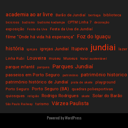
academia ao ar livre
Barão de Jundiaí
biblioteca
bertioga
CPTM Linha 7
bicicross
budismo
budismo kadampa
decoração
exposição
Festa da Uva de Jundiaí
Festa da Uva
Foz do Iguaçu
filme "Onde há vida há esperança"
jundiai
história
Itupeva
igrejas Jundiaí
lazer
igrejas
Louveira
Linha Rubi
museu
Museus
Natal sustentável
Parques Jundiaí
parque infantil
parques
patrimônio historico
passeios em Porto Seguro
patrimônio
patrimônio histórico de Jundiaí
playground
pista de skate
Porto Seguro (BA)
Porto Seguro
quadras poliesportivas
Rodrigo Rodrigues
Solar do Barão
quiosques
religião
skate
Várzea Paulista
turismo
São Paulo Railway
Powered by
WordPress