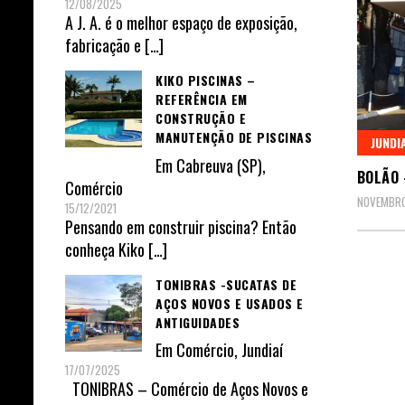
12/08/2025
A J. A. é o melhor espaço de exposição,
fabricação e
[…]
KIKO PISCINAS –
REFERÊNCIA EM
CONSTRUÇÃO E
MANUTENÇÃO DE PISCINAS
JUNDI
Em
Cabreuva (SP)
,
BOLÃO 
Comércio
NOVEMBRO
15/12/2021
Pensando em construir piscina? Então
conheça Kiko
[…]
TONIBRAS -SUCATAS DE
AÇOS NOVOS E USADOS E
ANTIGUIDADES
Em
Comércio
,
Jundiaí
17/07/2025
TONIBRAS – Comércio de Aços Novos e