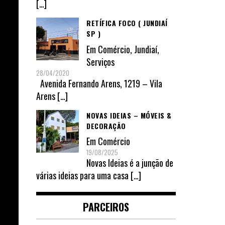
[…]
RETÍFICA FOCO ( JUNDIAÍ
SP )
Em
Comércio
,
Jundiaí
,
Serviços
28/04/2020
Avenida Fernando Arens, 1219 – Vila
Arens
[…]
NOVAS IDEIAS – MÓVEIS &
DECORAÇÃO
Em
Comércio
19/08/2025
Novas Ideias é a junção de
várias ideias para uma casa
[…]
PARCEIROS