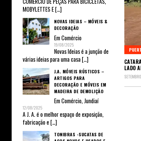
COMÉRCIO DE PEÇAS PARA BICICLETAS,
MOBYLETTES E
[…]
NOVAS IDEIAS – MÓVEIS &
DECORAÇÃO
Em
Comércio
19/08/2025
PUERT
Novas Ideias é a junção de
várias ideias para uma casa
[…]
CATARA
LADO A
J.A. MÓVEIS RÚSTICOS –
SETEMBRO
ARTIGOS PARA
DECORAÇÃO E MÓVEIS EM
MADEIRA DE DEMOLIÇÃO
Em
Comércio
,
Jundiaí
12/08/2025
A J. A. é o melhor espaço de exposição,
fabricação e
[…]
TONIBRAS -SUCATAS DE
AÇOS NOVOS E USADOS E