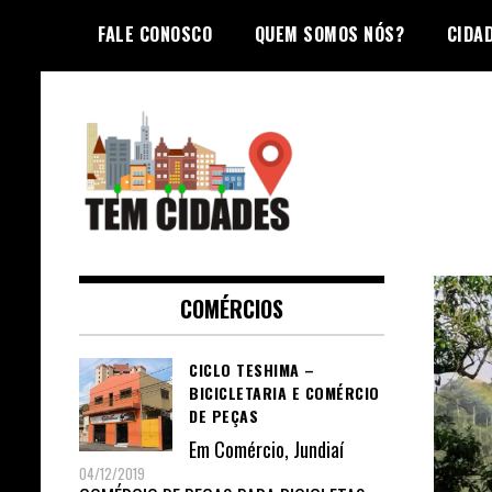
Skip
FALE CONOSCO
QUEM SOMOS NÓS?
CIDA
to
content
TEM CIDADES
COMÉRCIOS
CICLO TESHIMA –
BICICLETARIA E COMÉRCIO
DE PEÇAS
Em
Comércio
,
Jundiaí
04/12/2019