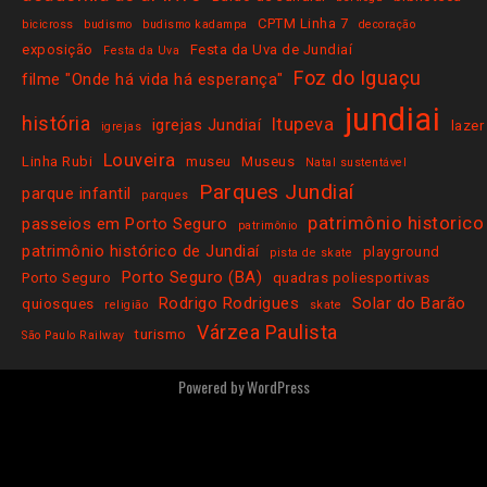
CPTM Linha 7
bicicross
budismo
budismo kadampa
decoração
exposição
Festa da Uva de Jundiaí
Festa da Uva
Foz do Iguaçu
filme "Onde há vida há esperança"
jundiai
história
Itupeva
igrejas Jundiaí
lazer
igrejas
Louveira
Linha Rubi
museu
Museus
Natal sustentável
Parques Jundiaí
parque infantil
parques
patrimônio historico
passeios em Porto Seguro
patrimônio
patrimônio histórico de Jundiaí
playground
pista de skate
Porto Seguro (BA)
Porto Seguro
quadras poliesportivas
Rodrigo Rodrigues
Solar do Barão
quiosques
religião
skate
Várzea Paulista
turismo
São Paulo Railway
Powered by
WordPress