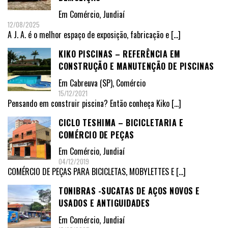
Em
Comércio
,
Jundiaí
12/08/2025
A J. A. é o melhor espaço de exposição, fabricação e
[…]
KIKO PISCINAS – REFERÊNCIA EM
CONSTRUÇÃO E MANUTENÇÃO DE PISCINAS
Em
Cabreuva (SP)
,
Comércio
15/12/2021
Pensando em construir piscina? Então conheça Kiko
[…]
CICLO TESHIMA – BICICLETARIA E
COMÉRCIO DE PEÇAS
Em
Comércio
,
Jundiaí
04/12/2019
COMÉRCIO DE PEÇAS PARA BICICLETAS, MOBYLETTES E
[…]
TONIBRAS -SUCATAS DE AÇOS NOVOS E
USADOS E ANTIGUIDADES
Em
Comércio
,
Jundiaí