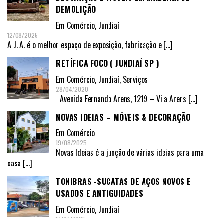
DEMOLIÇÃO
Em
Comércio
,
Jundiaí
12/08/2025
A J. A. é o melhor espaço de exposição, fabricação e
[…]
RETÍFICA FOCO ( JUNDIAÍ SP )
Em
Comércio
,
Jundiaí
,
Serviços
28/04/2020
Avenida Fernando Arens, 1219 – Vila Arens
[…]
NOVAS IDEIAS – MÓVEIS & DECORAÇÃO
Em
Comércio
19/08/2025
Novas Ideias é a junção de várias ideias para uma
casa
[…]
TONIBRAS -SUCATAS DE AÇOS NOVOS E
USADOS E ANTIGUIDADES
Em
Comércio
,
Jundiaí