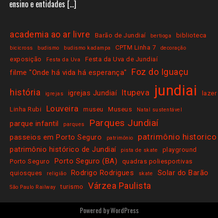
ensino e entidades […]
academia ao ar livre
Barão de Jundiaí
biblioteca
bertioga
CPTM Linha 7
bicicross
budismo
budismo kadampa
decoração
exposição
Festa da Uva de Jundiaí
Festa da Uva
Foz do Iguaçu
filme "Onde há vida há esperança"
jundiai
história
Itupeva
igrejas Jundiaí
lazer
igrejas
Louveira
Linha Rubi
museu
Museus
Natal sustentável
Parques Jundiaí
parque infantil
parques
patrimônio historico
passeios em Porto Seguro
patrimônio
patrimônio histórico de Jundiaí
playground
pista de skate
Porto Seguro (BA)
Porto Seguro
quadras poliesportivas
Rodrigo Rodrigues
Solar do Barão
quiosques
religião
skate
Várzea Paulista
turismo
São Paulo Railway
Powered by
WordPress