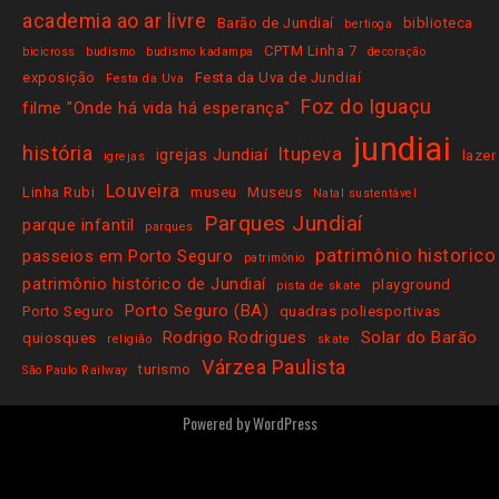
academia ao ar livre
Barão de Jundiaí
biblioteca
bertioga
CPTM Linha 7
bicicross
budismo
budismo kadampa
decoração
exposição
Festa da Uva de Jundiaí
Festa da Uva
Foz do Iguaçu
filme "Onde há vida há esperança"
jundiai
história
Itupeva
igrejas Jundiaí
lazer
igrejas
Louveira
Linha Rubi
museu
Museus
Natal sustentável
Parques Jundiaí
parque infantil
parques
patrimônio historico
passeios em Porto Seguro
patrimônio
patrimônio histórico de Jundiaí
playground
pista de skate
Porto Seguro (BA)
Porto Seguro
quadras poliesportivas
Rodrigo Rodrigues
Solar do Barão
quiosques
religião
skate
Várzea Paulista
turismo
São Paulo Railway
Powered by
WordPress