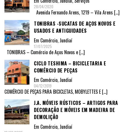
Em
Comércio
,
Jundiaí
,
Serviços
28/04/2020
Avenida Fernando Arens, 1219 – Vila Arens
[…]
TONIBRAS -SUCATAS DE AÇOS NOVOS E
USADOS E ANTIGUIDADES
Em
Comércio
,
Jundiaí
17/07/2025
TONIBRAS – Comércio de Aços Novos e
[…]
CICLO TESHIMA – BICICLETARIA E
COMÉRCIO DE PEÇAS
Em
Comércio
,
Jundiaí
04/12/2019
COMÉRCIO DE PEÇAS PARA BICICLETAS, MOBYLETTES E
[…]
J.A. MÓVEIS RÚSTICOS – ARTIGOS PARA
DECORAÇÃO E MÓVEIS EM MADEIRA DE
DEMOLIÇÃO
Em
Comércio
,
Jundiaí