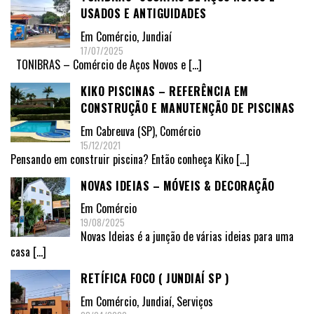
USADOS E ANTIGUIDADES
Em
Comércio
,
Jundiaí
17/07/2025
TONIBRAS – Comércio de Aços Novos e
[…]
KIKO PISCINAS – REFERÊNCIA EM
CONSTRUÇÃO E MANUTENÇÃO DE PISCINAS
Em
Cabreuva (SP)
,
Comércio
15/12/2021
Pensando em construir piscina? Então conheça Kiko
[…]
NOVAS IDEIAS – MÓVEIS & DECORAÇÃO
Em
Comércio
19/08/2025
Novas Ideias é a junção de várias ideias para uma
casa
[…]
RETÍFICA FOCO ( JUNDIAÍ SP )
Em
Comércio
,
Jundiaí
,
Serviços