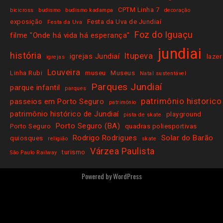
CPTM Linha 7
bicicross
budismo
budismo kadampa
decoração
exposição
Festa da Uva de Jundiaí
Festa da Uva
Foz do Iguaçu
filme "Onde há vida há esperança"
jundiai
história
Itupeva
igrejas Jundiaí
lazer
igrejas
Louveira
Linha Rubi
museu
Museus
Natal sustentável
Parques Jundiaí
parque infantil
parques
patrimônio historico
passeios em Porto Seguro
patrimônio
patrimônio histórico de Jundiaí
playground
pista de skate
Porto Seguro (BA)
Porto Seguro
quadras poliesportivas
Rodrigo Rodrigues
Solar do Barão
quiosques
religião
skate
Várzea Paulista
turismo
São Paulo Railway
Powered by
WordPress