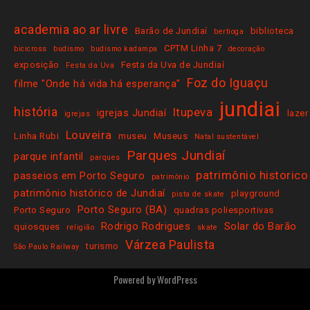
academia ao ar livre
Barão de Jundiaí
biblioteca
bertioga
CPTM Linha 7
bicicross
budismo
budismo kadampa
decoração
exposição
Festa da Uva de Jundiaí
Festa da Uva
Foz do Iguaçu
filme "Onde há vida há esperança"
jundiai
história
Itupeva
igrejas Jundiaí
lazer
igrejas
Louveira
Linha Rubi
museu
Museus
Natal sustentável
Parques Jundiaí
parque infantil
parques
patrimônio historico
passeios em Porto Seguro
patrimônio
patrimônio histórico de Jundiaí
playground
pista de skate
Porto Seguro (BA)
Porto Seguro
quadras poliesportivas
Rodrigo Rodrigues
Solar do Barão
quiosques
religião
skate
Várzea Paulista
turismo
São Paulo Railway
Powered by
WordPress