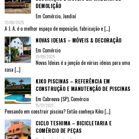
DEMOLIÇÃO
Em
Comércio
,
Jundiaí
12/08/2025
A J. A. é o melhor espaço de exposição, fabricação e
[…]
NOVAS IDEIAS – MÓVEIS & DECORAÇÃO
Em
Comércio
19/08/2025
Novas Ideias é a junção de várias ideias para uma
casa
[…]
KIKO PISCINAS – REFERÊNCIA EM
CONSTRUÇÃO E MANUTENÇÃO DE PISCINAS
Em
Cabreuva (SP)
,
Comércio
15/12/2021
Pensando em construir piscina? Então conheça Kiko
[…]
CICLO TESHIMA – BICICLETARIA E
COMÉRCIO DE PEÇAS