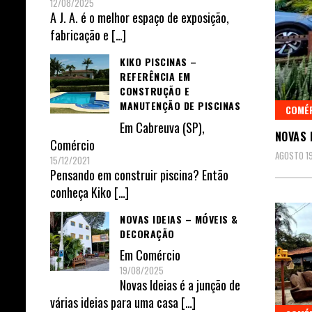
12/08/2025
A J. A. é o melhor espaço de exposição,
fabricação e
[…]
KIKO PISCINAS –
REFERÊNCIA EM
CONSTRUÇÃO E
MANUTENÇÃO DE PISCINAS
COMÉ
Em
Cabreuva (SP)
,
NOVAS 
Comércio
AGOSTO 19
15/12/2021
Pensando em construir piscina? Então
conheça Kiko
[…]
NOVAS IDEIAS – MÓVEIS &
DECORAÇÃO
Em
Comércio
19/08/2025
Novas Ideias é a junção de
várias ideias para uma casa
[…]