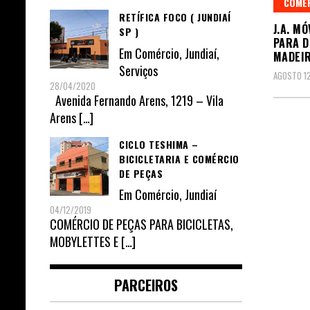
COMÉ
RETÍFICA FOCO ( JUNDIAÍ
J.A. M
SP )
PARA D
Em
Comércio
,
Jundiaí
,
MADEIR
Serviços
AGOSTO 12
28/04/2020
Avenida Fernando Arens, 1219 – Vila
Arens
[…]
CICLO TESHIMA –
BICICLETARIA E COMÉRCIO
DE PEÇAS
Em
Comércio
,
Jundiaí
04/12/2019
COMÉRCIO DE PEÇAS PARA BICICLETAS,
MOBYLETTES E
[…]
PARCEIROS