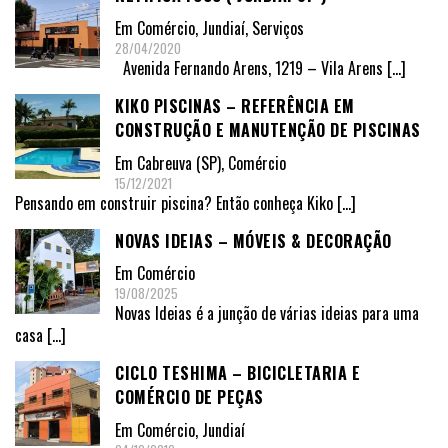
Em
Comércio
,
Jundiaí
,
Serviços
28/04/2020
Avenida Fernando Arens, 1219 – Vila Arens
[…]
KIKO PISCINAS – REFERÊNCIA EM
CONSTRUÇÃO E MANUTENÇÃO DE PISCINAS
Em
Cabreuva (SP)
,
Comércio
15/12/2021
Pensando em construir piscina? Então conheça Kiko
[…]
NOVAS IDEIAS – MÓVEIS & DECORAÇÃO
Em
Comércio
19/08/2025
Novas Ideias é a junção de várias ideias para uma
casa
[…]
CICLO TESHIMA – BICICLETARIA E
COMÉRCIO DE PEÇAS
Em
Comércio
,
Jundiaí