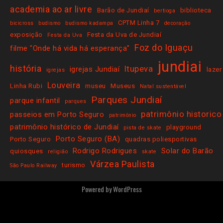
academia ao ar livre
Barão de Jundiaí
biblioteca
bertioga
CPTM Linha 7
bicicross
budismo
budismo kadampa
decoração
exposição
Festa da Uva de Jundiaí
Festa da Uva
Foz do Iguaçu
filme "Onde há vida há esperança"
jundiai
história
Itupeva
igrejas Jundiaí
lazer
igrejas
Louveira
Linha Rubi
museu
Museus
Natal sustentável
Parques Jundiaí
parque infantil
parques
patrimônio historico
passeios em Porto Seguro
patrimônio
patrimônio histórico de Jundiaí
playground
pista de skate
Porto Seguro (BA)
Porto Seguro
quadras poliesportivas
Rodrigo Rodrigues
Solar do Barão
quiosques
religião
skate
Várzea Paulista
turismo
São Paulo Railway
Powered by
WordPress