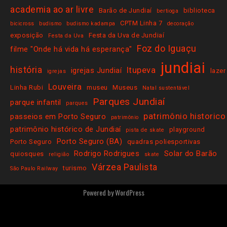
academia ao ar livre
Barão de Jundiaí
biblioteca
bertioga
CPTM Linha 7
bicicross
budismo
budismo kadampa
decoração
exposição
Festa da Uva de Jundiaí
Festa da Uva
Foz do Iguaçu
filme "Onde há vida há esperança"
jundiai
história
Itupeva
igrejas Jundiaí
lazer
igrejas
Louveira
Linha Rubi
museu
Museus
Natal sustentável
Parques Jundiaí
parque infantil
parques
patrimônio historico
passeios em Porto Seguro
patrimônio
patrimônio histórico de Jundiaí
playground
pista de skate
Porto Seguro (BA)
Porto Seguro
quadras poliesportivas
Rodrigo Rodrigues
Solar do Barão
quiosques
religião
skate
Várzea Paulista
turismo
São Paulo Railway
Powered by
WordPress