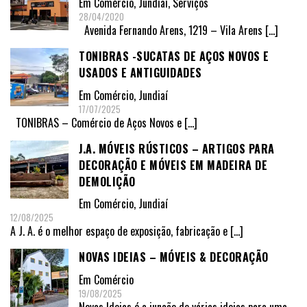
Em
Comércio
,
Jundiaí
,
Serviços
28/04/2020
Avenida Fernando Arens, 1219 – Vila Arens
[…]
TONIBRAS -SUCATAS DE AÇOS NOVOS E
USADOS E ANTIGUIDADES
Em
Comércio
,
Jundiaí
17/07/2025
TONIBRAS – Comércio de Aços Novos e
[…]
J.A. MÓVEIS RÚSTICOS – ARTIGOS PARA
DECORAÇÃO E MÓVEIS EM MADEIRA DE
DEMOLIÇÃO
Em
Comércio
,
Jundiaí
12/08/2025
A J. A. é o melhor espaço de exposição, fabricação e
[…]
NOVAS IDEIAS – MÓVEIS & DECORAÇÃO
Em
Comércio
19/08/2025
Novas Ideias é a junção de várias ideias para uma