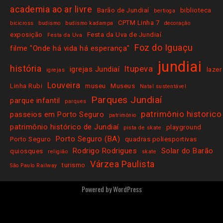
academia ao ar livre
Barão de Jundiaí
biblioteca
bertioga
CPTM Linha 7
bicicross
budismo
budismo kadampa
decoração
exposição
Festa da Uva de Jundiaí
Festa da Uva
Foz do Iguaçu
filme "Onde há vida há esperança"
jundiai
história
Itupeva
igrejas Jundiaí
lazer
igrejas
Louveira
Linha Rubi
museu
Museus
Natal sustentável
Parques Jundiaí
parque infantil
parques
patrimônio historico
passeios em Porto Seguro
patrimônio
patrimônio histórico de Jundiaí
playground
pista de skate
Porto Seguro (BA)
Porto Seguro
quadras poliesportivas
Rodrigo Rodrigues
Solar do Barão
quiosques
religião
skate
Várzea Paulista
turismo
São Paulo Railway
Powered by
WordPress