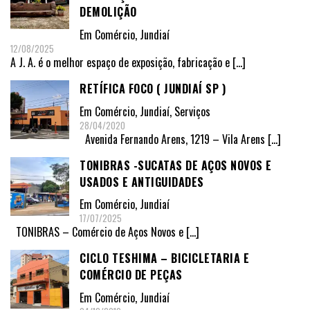
DEMOLIÇÃO
Em
Comércio
,
Jundiaí
12/08/2025
A J. A. é o melhor espaço de exposição, fabricação e
[…]
RETÍFICA FOCO ( JUNDIAÍ SP )
Em
Comércio
,
Jundiaí
,
Serviços
28/04/2020
Avenida Fernando Arens, 1219 – Vila Arens
[…]
TONIBRAS -SUCATAS DE AÇOS NOVOS E
USADOS E ANTIGUIDADES
Em
Comércio
,
Jundiaí
17/07/2025
TONIBRAS – Comércio de Aços Novos e
[…]
CICLO TESHIMA – BICICLETARIA E
COMÉRCIO DE PEÇAS
Em
Comércio
,
Jundiaí