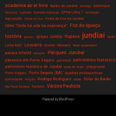
academia ao ar livre
Barão de Jundiaí
biblioteca
bertioga
CPTM Linha 7
bicicross
budismo
budismo kadampa
decoração
exposição
Festa da Uva de Jundiaí
Festa da Uva
Foz do Iguaçu
filme "Onde há vida há esperança"
jundiai
história
Itupeva
igrejas Jundiaí
lazer
igrejas
Louveira
Linha Rubi
museu
Museus
Natal sustentável
Parques Jundiaí
parque infantil
parques
patrimônio historico
passeios em Porto Seguro
patrimônio
patrimônio histórico de Jundiaí
playground
pista de skate
Porto Seguro (BA)
Porto Seguro
quadras poliesportivas
Rodrigo Rodrigues
Solar do Barão
quiosques
religião
skate
Várzea Paulista
turismo
São Paulo Railway
Powered by
WordPress