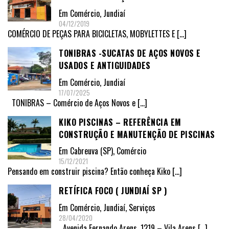
Em
Comércio
,
Jundiaí
04/12/2019
COMÉRCIO DE PEÇAS PARA BICICLETAS, MOBYLETTES E
[…]
TONIBRAS -SUCATAS DE AÇOS NOVOS E
USADOS E ANTIGUIDADES
Em
Comércio
,
Jundiaí
17/07/2025
TONIBRAS – Comércio de Aços Novos e
[…]
KIKO PISCINAS – REFERÊNCIA EM
CONSTRUÇÃO E MANUTENÇÃO DE PISCINAS
Em
Cabreuva (SP)
,
Comércio
15/12/2021
Pensando em construir piscina? Então conheça Kiko
[…]
RETÍFICA FOCO ( JUNDIAÍ SP )
Em
Comércio
,
Jundiaí
,
Serviços
28/04/2020
Avenida Fernando Arens, 1219 – Vila Arens
[…]