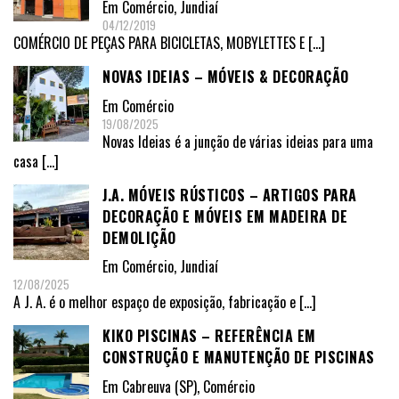
Em
Comércio
,
Jundiaí
04/12/2019
COMÉRCIO DE PEÇAS PARA BICICLETAS, MOBYLETTES E
[…]
NOVAS IDEIAS – MÓVEIS & DECORAÇÃO
Em
Comércio
19/08/2025
Novas Ideias é a junção de várias ideias para uma
casa
[…]
J.A. MÓVEIS RÚSTICOS – ARTIGOS PARA
DECORAÇÃO E MÓVEIS EM MADEIRA DE
DEMOLIÇÃO
Em
Comércio
,
Jundiaí
12/08/2025
A J. A. é o melhor espaço de exposição, fabricação e
[…]
KIKO PISCINAS – REFERÊNCIA EM
CONSTRUÇÃO E MANUTENÇÃO DE PISCINAS
Em
Cabreuva (SP)
,
Comércio