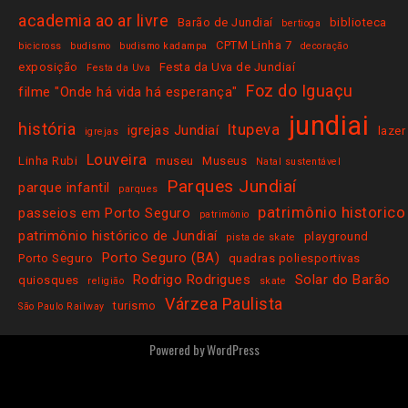
academia ao ar livre
Barão de Jundiaí
biblioteca
bertioga
CPTM Linha 7
bicicross
budismo
budismo kadampa
decoração
exposição
Festa da Uva de Jundiaí
Festa da Uva
Foz do Iguaçu
filme "Onde há vida há esperança"
jundiai
história
Itupeva
igrejas Jundiaí
lazer
igrejas
Louveira
Linha Rubi
museu
Museus
Natal sustentável
Parques Jundiaí
parque infantil
parques
patrimônio historico
passeios em Porto Seguro
patrimônio
patrimônio histórico de Jundiaí
playground
pista de skate
Porto Seguro (BA)
Porto Seguro
quadras poliesportivas
Rodrigo Rodrigues
Solar do Barão
quiosques
religião
skate
Várzea Paulista
turismo
São Paulo Railway
Powered by
WordPress