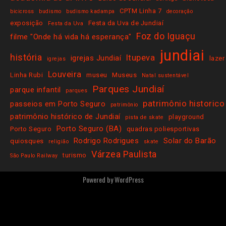
CPTM Linha 7
bicicross
budismo
budismo kadampa
decoração
exposição
Festa da Uva de Jundiaí
Festa da Uva
Foz do Iguaçu
filme "Onde há vida há esperança"
jundiai
história
Itupeva
igrejas Jundiaí
lazer
igrejas
Louveira
Linha Rubi
museu
Museus
Natal sustentável
Parques Jundiaí
parque infantil
parques
patrimônio historico
passeios em Porto Seguro
patrimônio
patrimônio histórico de Jundiaí
playground
pista de skate
Porto Seguro (BA)
Porto Seguro
quadras poliesportivas
Rodrigo Rodrigues
Solar do Barão
quiosques
religião
skate
Várzea Paulista
turismo
São Paulo Railway
Powered by
WordPress