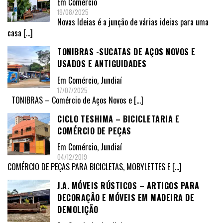
Em
Comércio
19/08/2025
Novas Ideias é a junção de várias ideias para uma
casa
[…]
TONIBRAS -SUCATAS DE AÇOS NOVOS E
USADOS E ANTIGUIDADES
Em
Comércio
,
Jundiaí
17/07/2025
TONIBRAS – Comércio de Aços Novos e
[…]
CICLO TESHIMA – BICICLETARIA E
COMÉRCIO DE PEÇAS
Em
Comércio
,
Jundiaí
04/12/2019
COMÉRCIO DE PEÇAS PARA BICICLETAS, MOBYLETTES E
[…]
J.A. MÓVEIS RÚSTICOS – ARTIGOS PARA
DECORAÇÃO E MÓVEIS EM MADEIRA DE
DEMOLIÇÃO