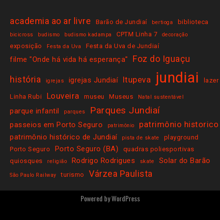
academia ao ar livre
Barão de Jundiaí
biblioteca
bertioga
CPTM Linha 7
bicicross
budismo
budismo kadampa
decoração
exposição
Festa da Uva de Jundiaí
Festa da Uva
Foz do Iguaçu
filme "Onde há vida há esperança"
jundiai
história
Itupeva
igrejas Jundiaí
lazer
igrejas
Louveira
Linha Rubi
museu
Museus
Natal sustentável
Parques Jundiaí
parque infantil
parques
patrimônio historico
passeios em Porto Seguro
patrimônio
patrimônio histórico de Jundiaí
playground
pista de skate
Porto Seguro (BA)
Porto Seguro
quadras poliesportivas
Rodrigo Rodrigues
Solar do Barão
quiosques
religião
skate
Várzea Paulista
turismo
São Paulo Railway
Powered by
WordPress