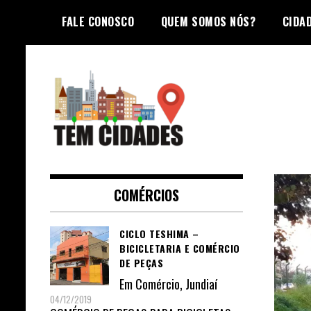
Skip
FALE CONOSCO
QUEM SOMOS NÓS?
CIDA
to
content
TEM CIDADES
COMÉRCIOS
CICLO TESHIMA –
BICICLETARIA E COMÉRCIO
DE PEÇAS
Em
Comércio
,
Jundiaí
04/12/2019