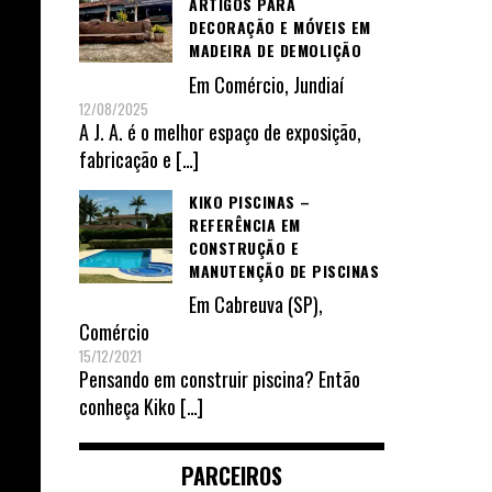
ARTIGOS PARA
DECORAÇÃO E MÓVEIS EM
MADEIRA DE DEMOLIÇÃO
Em
Comércio
,
Jundiaí
12/08/2025
A J. A. é o melhor espaço de exposição,
fabricação e
[…]
KIKO PISCINAS –
REFERÊNCIA EM
CONSTRUÇÃO E
MANUTENÇÃO DE PISCINAS
Em
Cabreuva (SP)
,
Comércio
15/12/2021
Pensando em construir piscina? Então
conheça Kiko
[…]
PARCEIROS