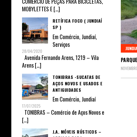
COMÉRCIO DE PEÇAS PARA BICICLETAS,
MOBYLETTES E
[…]
RETÍFICA FOCO ( JUNDIAÍ
SP )
Em
Comércio
,
Jundiaí
,
Serviços
JUNDI
28/04/2020
Avenida Fernando Arens, 1219 – Vila
PARQUE
Arens
[…]
NOVEMBRO
TONIBRAS -SUCATAS DE
AÇOS NOVOS E USADOS E
ANTIGUIDADES
Em
Comércio
,
Jundiaí
17/07/2025
TONIBRAS – Comércio de Aços Novos e
[…]
J.A. MÓVEIS RÚSTICOS –