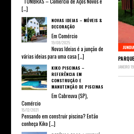
TONIBRAS – Comércio de Aços Novos e
[…]
NOVAS IDEIAS – MÓVEIS &
DECORAÇÃO
Em
Comércio
19/08/2025
JUNDI
Novas Ideias é a junção de
várias ideias para uma casa
[…]
PARQUE
JANEIRO 1
KIKO PISCINAS –
REFERÊNCIA EM
CONSTRUÇÃO E
MANUTENÇÃO DE PISCINAS
Em
Cabreuva (SP)
,
Comércio
15/12/2021
Pensando em construir piscina? Então
conheça Kiko
[…]