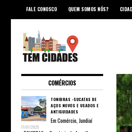
Skip
FALE CONOSCO
QUEM SOMOS NÓS?
CIDA
to
content
TEM CIDADES
COMÉRCIOS
TONIBRAS -SUCATAS DE
AÇOS NOVOS E USADOS E
ANTIGUIDADES
Em
Comércio
,
Jundiaí
17/07/2025