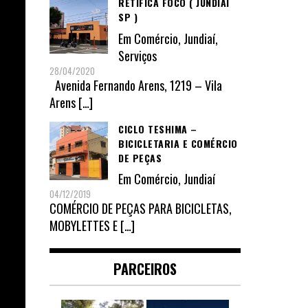
RETÍFICA FOCO ( JUNDIAÍ
SP )
Em
Comércio
,
Jundiaí
,
Serviços
28/04/2020
Avenida Fernando Arens, 1219 – Vila
Arens
[…]
CICLO TESHIMA –
BICICLETARIA E COMÉRCIO
DE PEÇAS
Em
Comércio
,
Jundiaí
04/12/2019
COMÉRCIO DE PEÇAS PARA BICICLETAS,
MOBYLETTES E
[…]
PARCEIROS