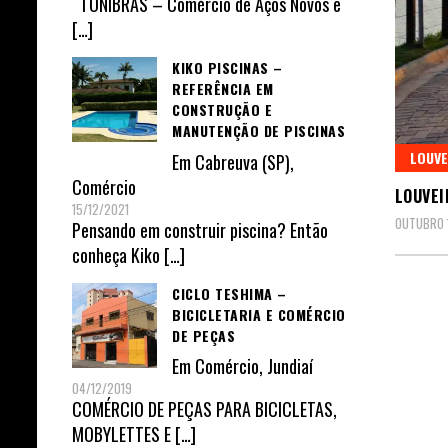
TONIBRAS – Comércio de Aços Novos e
[…]
KIKO PISCINAS –
REFERÊNCIA EM
CONSTRUÇÃO E
MANUTENÇÃO DE PISCINAS
LOUVE
Em
Cabreuva (SP)
,
Comércio
LOUVEI
15/12/2021
OUTUBRO 
Pensando em construir piscina? Então
conheça Kiko
[…]
CICLO TESHIMA –
BICICLETARIA E COMÉRCIO
DE PEÇAS
Em
Comércio
,
Jundiaí
04/12/2019
COMÉRCIO DE PEÇAS PARA BICICLETAS,
MOBYLETTES E
[…]