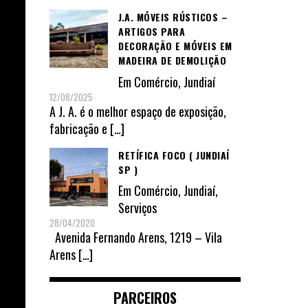
J.A. MÓVEIS RÚSTICOS –
ARTIGOS PARA
DECORAÇÃO E MÓVEIS EM
MADEIRA DE DEMOLIÇÃO
Em
Comércio
,
Jundiaí
12/08/2025
A J. A. é o melhor espaço de exposição,
fabricação e
[…]
RETÍFICA FOCO ( JUNDIAÍ
SP )
Em
Comércio
,
Jundiaí
,
Serviços
28/04/2020
Avenida Fernando Arens, 1219 – Vila
Arens
[…]
PARCEIROS