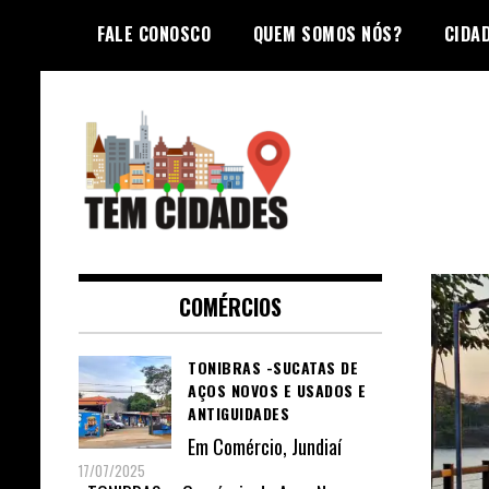
Skip
FALE CONOSCO
QUEM SOMOS NÓS?
CIDA
to
content
TEM CIDADES
COMÉRCIOS
TONIBRAS -SUCATAS DE
AÇOS NOVOS E USADOS E
ANTIGUIDADES
Em
Comércio
,
Jundiaí
17/07/2025