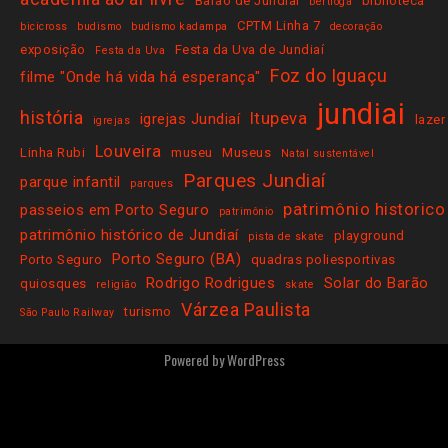
Barão de Jundiaí
biblioteca
bertioga
CPTM Linha 7
bicicross
budismo
budismo kadampa
decoração
exposição
Festa da Uva de Jundiaí
Festa da Uva
Foz do Iguaçu
filme "Onde há vida há esperança"
jundiai
história
Itupeva
igrejas Jundiaí
lazer
igrejas
Louveira
Linha Rubi
museu
Museus
Natal sustentável
Parques Jundiaí
parque infantil
parques
patrimônio historico
passeios em Porto Seguro
patrimônio
patrimônio histórico de Jundiaí
playground
pista de skate
Porto Seguro (BA)
Porto Seguro
quadras poliesportivas
Rodrigo Rodrigues
Solar do Barão
quiosques
religião
skate
Várzea Paulista
turismo
São Paulo Railway
Powered by
WordPress