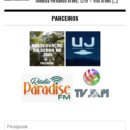
Avenida Fernando Arens, 1219 – Vila Arens
[…]
PARCEIROS
Pesquisar
por: