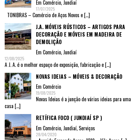
Em
Comércio
,
Jundiaí
17/07/2025
TONIBRAS – Comércio de Aços Novos e
[…]
J.A. MÓVEIS RÚSTICOS – ARTIGOS PARA
DECORAÇÃO E MÓVEIS EM MADEIRA DE
DEMOLIÇÃO
Em
Comércio
,
Jundiaí
12/08/2025
A J. A. é o melhor espaço de exposição, fabricação e
[…]
NOVAS IDEIAS – MÓVEIS & DECORAÇÃO
Em
Comércio
19/08/2025
Novas Ideias é a junção de várias ideias para uma
casa
[…]
RETÍFICA FOCO ( JUNDIAÍ SP )
Em
Comércio
,
Jundiaí
,
Serviços
28/04/2020