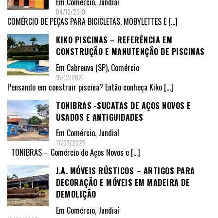
Em
Comércio
,
Jundiaí
04/12/2019
COMÉRCIO DE PEÇAS PARA BICICLETAS, MOBYLETTES E
[…]
KIKO PISCINAS – REFERÊNCIA EM
CONSTRUÇÃO E MANUTENÇÃO DE PISCINAS
Em
Cabreuva (SP)
,
Comércio
15/12/2021
Pensando em construir piscina? Então conheça Kiko
[…]
TONIBRAS -SUCATAS DE AÇOS NOVOS E
USADOS E ANTIGUIDADES
Em
Comércio
,
Jundiaí
17/07/2025
TONIBRAS – Comércio de Aços Novos e
[…]
J.A. MÓVEIS RÚSTICOS – ARTIGOS PARA
DECORAÇÃO E MÓVEIS EM MADEIRA DE
DEMOLIÇÃO
Em
Comércio
,
Jundiaí