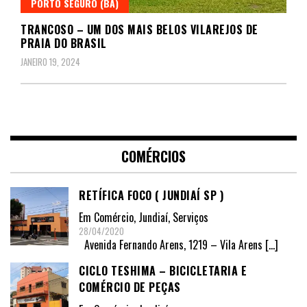
PORTO SEGURO (BA)
TRANCOSO – UM DOS MAIS BELOS VILAREJOS DE
PRAIA DO BRASIL
JANEIRO 19, 2024
COMÉRCIOS
RETÍFICA FOCO ( JUNDIAÍ SP )
Em
Comércio
,
Jundiaí
,
Serviços
28/04/2020
Avenida Fernando Arens, 1219 – Vila Arens
[…]
CICLO TESHIMA – BICICLETARIA E
COMÉRCIO DE PEÇAS