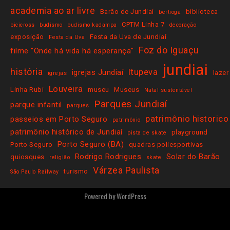
academia ao ar livre
Barão de Jundiaí
biblioteca
bertioga
CPTM Linha 7
bicicross
budismo
budismo kadampa
decoração
exposição
Festa da Uva de Jundiaí
Festa da Uva
Foz do Iguaçu
filme "Onde há vida há esperança"
jundiai
história
Itupeva
igrejas Jundiaí
lazer
igrejas
Louveira
Linha Rubi
museu
Museus
Natal sustentável
Parques Jundiaí
parque infantil
parques
patrimônio historico
passeios em Porto Seguro
patrimônio
patrimônio histórico de Jundiaí
playground
pista de skate
Porto Seguro (BA)
Porto Seguro
quadras poliesportivas
Rodrigo Rodrigues
Solar do Barão
quiosques
religião
skate
Várzea Paulista
turismo
São Paulo Railway
Powered by
WordPress