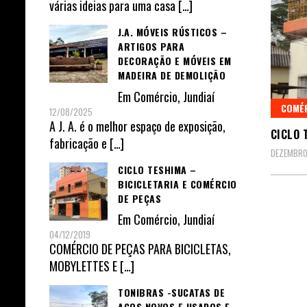
várias ideias para uma casa
[…]
J.A. MÓVEIS RÚSTICOS –
ARTIGOS PARA
DECORAÇÃO E MÓVEIS EM
MADEIRA DE DEMOLIÇÃO
Em
Comércio
,
Jundiaí
COMÉ
12/08/2025
A J. A. é o melhor espaço de exposição,
CICLO 
fabricação e
[…]
DEZEMBRO 
CICLO TESHIMA –
BICICLETARIA E COMÉRCIO
DE PEÇAS
Em
Comércio
,
Jundiaí
04/12/2019
COMÉRCIO DE PEÇAS PARA BICICLETAS,
MOBYLETTES E
[…]
TONIBRAS -SUCATAS DE
AÇOS NOVOS E USADOS E