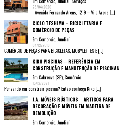
Em
Comércio
,
Jundiaí
,
Serviços
28/04/2020
Avenida Fernando Arens, 1219 – Vila Arens
[…]
CICLO TESHIMA – BICICLETARIA E
COMÉRCIO DE PEÇAS
Em
Comércio
,
Jundiaí
04/12/2019
COMÉRCIO DE PEÇAS PARA BICICLETAS, MOBYLETTES E
[…]
KIKO PISCINAS – REFERÊNCIA EM
CONSTRUÇÃO E MANUTENÇÃO DE PISCINAS
Em
Cabreuva (SP)
,
Comércio
15/12/2021
Pensando em construir piscina? Então conheça Kiko
[…]
J.A. MÓVEIS RÚSTICOS – ARTIGOS PARA
DECORAÇÃO E MÓVEIS EM MADEIRA DE
DEMOLIÇÃO
Em
Comércio
,
Jundiaí