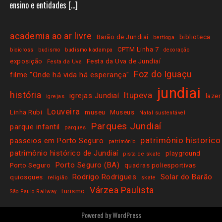
ensino e entidades […]
academia ao ar livre
Barão de Jundiaí
biblioteca
bertioga
CPTM Linha 7
bicicross
budismo
budismo kadampa
decoração
exposição
Festa da Uva de Jundiaí
Festa da Uva
Foz do Iguaçu
filme "Onde há vida há esperança"
jundiai
história
Itupeva
igrejas Jundiaí
lazer
igrejas
Louveira
Linha Rubi
museu
Museus
Natal sustentável
Parques Jundiaí
parque infantil
parques
patrimônio historico
passeios em Porto Seguro
patrimônio
patrimônio histórico de Jundiaí
playground
pista de skate
Porto Seguro (BA)
Porto Seguro
quadras poliesportivas
Rodrigo Rodrigues
Solar do Barão
quiosques
religião
skate
Várzea Paulista
turismo
São Paulo Railway
Powered by
WordPress