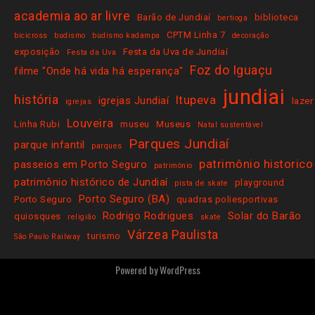
academia ao ar livre
Barão de Jundiaí
biblioteca
bertioga
CPTM Linha 7
bicicross
budismo
budismo kadampa
decoração
exposição
Festa da Uva de Jundiaí
Festa da Uva
Foz do Iguaçu
filme "Onde há vida há esperança"
jundiai
história
Itupeva
igrejas Jundiaí
lazer
igrejas
Louveira
Linha Rubi
museu
Museus
Natal sustentável
Parques Jundiaí
parque infantil
parques
patrimônio historico
passeios em Porto Seguro
patrimônio
patrimônio histórico de Jundiaí
playground
pista de skate
Porto Seguro (BA)
Porto Seguro
quadras poliesportivas
Rodrigo Rodrigues
Solar do Barão
quiosques
religião
skate
Várzea Paulista
turismo
São Paulo Railway
Powered by
WordPress