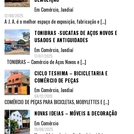
Em
Comércio
,
Jundiaí
12/08/2025
A J. A. é o melhor espaço de exposição, fabricação e
[…]
TONIBRAS -SUCATAS DE AÇOS NOVOS E
USADOS E ANTIGUIDADES
Em
Comércio
,
Jundiaí
17/07/2025
TONIBRAS – Comércio de Aços Novos e
[…]
CICLO TESHIMA – BICICLETARIA E
COMÉRCIO DE PEÇAS
Em
Comércio
,
Jundiaí
04/12/2019
COMÉRCIO DE PEÇAS PARA BICICLETAS, MOBYLETTES E
[…]
NOVAS IDEIAS – MÓVEIS & DECORAÇÃO
Em
Comércio
19/08/2025