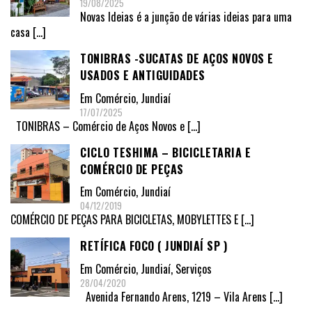
19/08/2025
Novas Ideias é a junção de várias ideias para uma
casa
[…]
TONIBRAS -SUCATAS DE AÇOS NOVOS E
USADOS E ANTIGUIDADES
Em
Comércio
,
Jundiaí
17/07/2025
TONIBRAS – Comércio de Aços Novos e
[…]
CICLO TESHIMA – BICICLETARIA E
COMÉRCIO DE PEÇAS
Em
Comércio
,
Jundiaí
04/12/2019
COMÉRCIO DE PEÇAS PARA BICICLETAS, MOBYLETTES E
[…]
RETÍFICA FOCO ( JUNDIAÍ SP )
Em
Comércio
,
Jundiaí
,
Serviços
28/04/2020
Avenida Fernando Arens, 1219 – Vila Arens
[…]