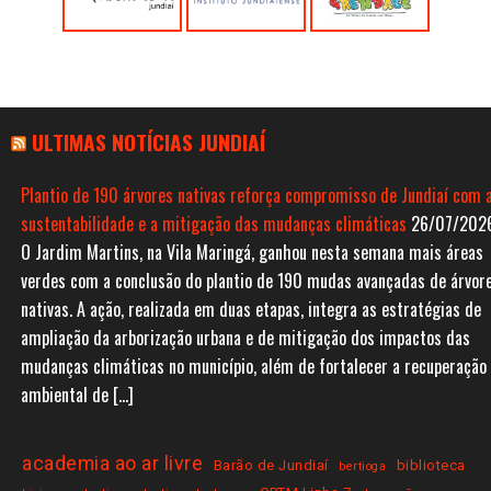
ULTIMAS NOTÍCIAS JUNDIAÍ
Plantio de 190 árvores nativas reforça compromisso de Jundiaí com 
sustentabilidade e a mitigação das mudanças climáticas
26/07/202
O Jardim Martins, na Vila Maringá, ganhou nesta semana mais áreas
verdes com a conclusão do plantio de 190 mudas avançadas de árvor
nativas. A ação, realizada em duas etapas, integra as estratégias de
ampliação da arborização urbana e de mitigação dos impactos das
mudanças climáticas no município, além de fortalecer a recuperação
ambiental de […]
academia ao ar livre
Barão de Jundiaí
biblioteca
bertioga