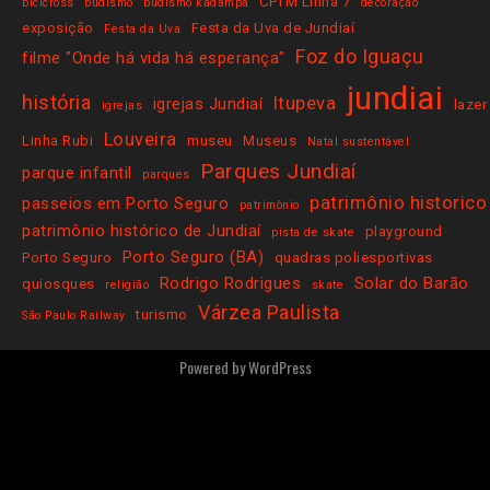
CPTM Linha 7
bicicross
budismo
budismo kadampa
decoração
exposição
Festa da Uva de Jundiaí
Festa da Uva
Foz do Iguaçu
filme "Onde há vida há esperança"
jundiai
história
Itupeva
igrejas Jundiaí
lazer
igrejas
Louveira
Linha Rubi
museu
Museus
Natal sustentável
Parques Jundiaí
parque infantil
parques
patrimônio historico
passeios em Porto Seguro
patrimônio
patrimônio histórico de Jundiaí
playground
pista de skate
Porto Seguro (BA)
Porto Seguro
quadras poliesportivas
Rodrigo Rodrigues
Solar do Barão
quiosques
religião
skate
Várzea Paulista
turismo
São Paulo Railway
Powered by
WordPress