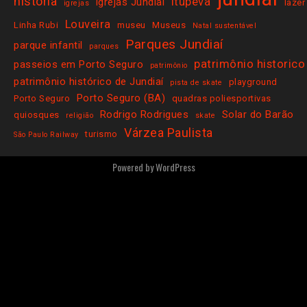
história
Itupeva
igrejas Jundiaí
lazer
igrejas
Louveira
Linha Rubi
museu
Museus
Natal sustentável
Parques Jundiaí
parque infantil
parques
patrimônio historico
passeios em Porto Seguro
patrimônio
patrimônio histórico de Jundiaí
playground
pista de skate
Porto Seguro (BA)
Porto Seguro
quadras poliesportivas
Rodrigo Rodrigues
Solar do Barão
quiosques
religião
skate
Várzea Paulista
turismo
São Paulo Railway
Powered by
WordPress