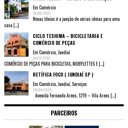
Em
Comércio
19/08/2025
Novas Ideias é a junção de várias ideias para uma
casa
[…]
CICLO TESHIMA – BICICLETARIA E
COMÉRCIO DE PEÇAS
Em
Comércio
,
Jundiaí
04/12/2019
COMÉRCIO DE PEÇAS PARA BICICLETAS, MOBYLETTES E
[…]
RETÍFICA FOCO ( JUNDIAÍ SP )
Em
Comércio
,
Jundiaí
,
Serviços
28/04/2020
Avenida Fernando Arens, 1219 – Vila Arens
[…]
PARCEIROS