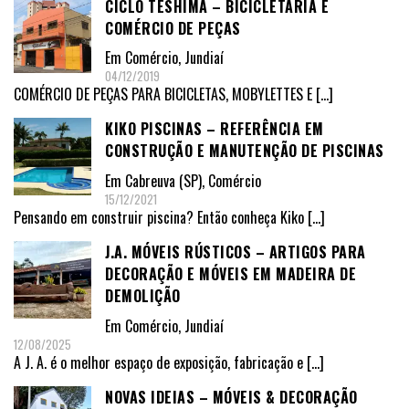
CICLO TESHIMA – BICICLETARIA E
COMÉRCIO DE PEÇAS
Em
Comércio
,
Jundiaí
04/12/2019
COMÉRCIO DE PEÇAS PARA BICICLETAS, MOBYLETTES E
[…]
KIKO PISCINAS – REFERÊNCIA EM
CONSTRUÇÃO E MANUTENÇÃO DE PISCINAS
Em
Cabreuva (SP)
,
Comércio
15/12/2021
Pensando em construir piscina? Então conheça Kiko
[…]
J.A. MÓVEIS RÚSTICOS – ARTIGOS PARA
DECORAÇÃO E MÓVEIS EM MADEIRA DE
DEMOLIÇÃO
Em
Comércio
,
Jundiaí
12/08/2025
A J. A. é o melhor espaço de exposição, fabricação e
[…]
NOVAS IDEIAS – MÓVEIS & DECORAÇÃO