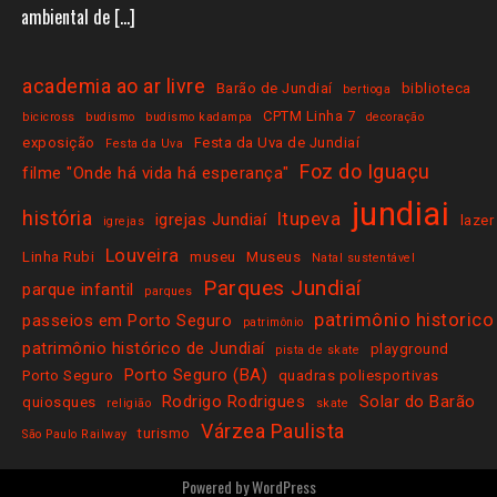
ambiental de […]
academia ao ar livre
Barão de Jundiaí
biblioteca
bertioga
CPTM Linha 7
bicicross
budismo
budismo kadampa
decoração
exposição
Festa da Uva de Jundiaí
Festa da Uva
Foz do Iguaçu
filme "Onde há vida há esperança"
jundiai
história
Itupeva
igrejas Jundiaí
lazer
igrejas
Louveira
Linha Rubi
museu
Museus
Natal sustentável
Parques Jundiaí
parque infantil
parques
patrimônio historico
passeios em Porto Seguro
patrimônio
patrimônio histórico de Jundiaí
playground
pista de skate
Porto Seguro (BA)
Porto Seguro
quadras poliesportivas
Rodrigo Rodrigues
Solar do Barão
quiosques
religião
skate
Várzea Paulista
turismo
São Paulo Railway
Powered by
WordPress