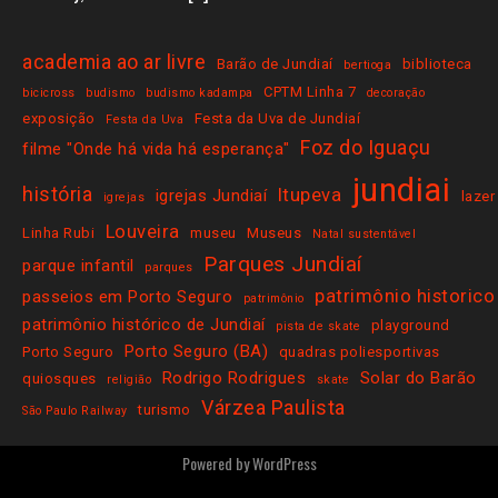
academia ao ar livre
Barão de Jundiaí
biblioteca
bertioga
CPTM Linha 7
bicicross
budismo
budismo kadampa
decoração
exposição
Festa da Uva de Jundiaí
Festa da Uva
Foz do Iguaçu
filme "Onde há vida há esperança"
jundiai
história
Itupeva
igrejas Jundiaí
lazer
igrejas
Louveira
Linha Rubi
museu
Museus
Natal sustentável
Parques Jundiaí
parque infantil
parques
patrimônio historico
passeios em Porto Seguro
patrimônio
patrimônio histórico de Jundiaí
playground
pista de skate
Porto Seguro (BA)
Porto Seguro
quadras poliesportivas
Rodrigo Rodrigues
Solar do Barão
quiosques
religião
skate
Várzea Paulista
turismo
São Paulo Railway
Powered by
WordPress