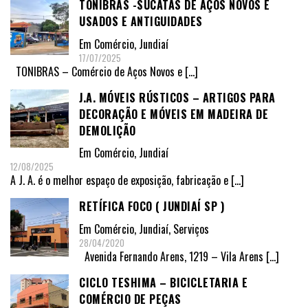
TONIBRAS -SUCATAS DE AÇOS NOVOS E
USADOS E ANTIGUIDADES
Em
Comércio
,
Jundiaí
17/07/2025
TONIBRAS – Comércio de Aços Novos e
[…]
J.A. MÓVEIS RÚSTICOS – ARTIGOS PARA
DECORAÇÃO E MÓVEIS EM MADEIRA DE
DEMOLIÇÃO
Em
Comércio
,
Jundiaí
12/08/2025
A J. A. é o melhor espaço de exposição, fabricação e
[…]
RETÍFICA FOCO ( JUNDIAÍ SP )
Em
Comércio
,
Jundiaí
,
Serviços
28/04/2020
Avenida Fernando Arens, 1219 – Vila Arens
[…]
CICLO TESHIMA – BICICLETARIA E
COMÉRCIO DE PEÇAS