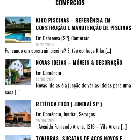
COMÉRCIOS
KIKO PISCINAS – REFERÊNCIA EM
CONSTRUÇÃO E MANUTENÇÃO DE PISCINAS
Em
Cabreuva (SP)
,
Comércio
15/12/2021
Pensando em construir piscina? Então conheça Kiko
[…]
NOVAS IDEIAS – MÓVEIS & DECORAÇÃO
Em
Comércio
19/08/2025
Novas Ideias é a junção de várias ideias para uma
casa
[…]
RETÍFICA FOCO ( JUNDIAÍ SP )
Em
Comércio
,
Jundiaí
,
Serviços
28/04/2020
Avenida Fernando Arens, 1219 – Vila Arens
[…]
TONIBRAS -SUCATAS DE AÇOS NOVOS E