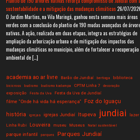
Plantio de 190 árvores nativas reforça compromisso de Jundiaí com 
sustentabilidade e a mitigação das mudanças climáticas
26/07/202
O Jardim Martins, na Vila Maringá, ganhou nesta semana mais áreas
verdes com a conclusão do plantio de 190 mudas avançadas de árvor
nativas. A ação, realizada em duas etapas, integra as estratégias de
ampliação da arborização urbana e de mitigação dos impactos das
mudanças climáticas no município, além de fortalecer a recuperação
ambiental de […]
academia ao ar livre
Barão de Jundiaí
biblioteca
bertioga
CPTM Linha 7
bicicross
budismo
budismo kadampa
decoração
exposição
Festa da Uva de Jundiaí
Festa da Uva
Foz do Iguaçu
filme "Onde há vida há esperança"
jundiai
história
Itupeva
igrejas Jundiaí
lazer
igrejas
Louveira
Linha Rubi
museu
Museus
Natal sustentável
Parques Jundiaí
parque infantil
parques