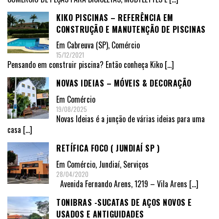
KIKO PISCINAS – REFERÊNCIA EM
CONSTRUÇÃO E MANUTENÇÃO DE PISCINAS
Em
Cabreuva (SP)
,
Comércio
15/12/2021
Pensando em construir piscina? Então conheça Kiko
[…]
NOVAS IDEIAS – MÓVEIS & DECORAÇÃO
Em
Comércio
19/08/2025
Novas Ideias é a junção de várias ideias para uma
casa
[…]
RETÍFICA FOCO ( JUNDIAÍ SP )
Em
Comércio
,
Jundiaí
,
Serviços
28/04/2020
Avenida Fernando Arens, 1219 – Vila Arens
[…]
TONIBRAS -SUCATAS DE AÇOS NOVOS E
USADOS E ANTIGUIDADES