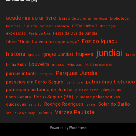
academia ao ar livre
Barão de Jundiaí
biblioteca
bertioga
CPTM Linha 7
bicicross
budismo
budismo kadampa
decoração
exposição
Festa da Uva de Jundiaí
Festa da Uva
Foz do Iguaçu
filme "Onde há vida há esperança"
jundiai
história
Itupeva
igrejas Jundiaí
lazer
igrejas
Louveira
Linha Rubi
museu
Museus
Natal sustentável
Parques Jundiaí
parque infantil
parques
patrimônio historico
passeios em Porto Seguro
patrimônio
patrimônio histórico de Jundiaí
playground
pista de skate
Porto Seguro (BA)
Porto Seguro
quadras poliesportivas
Rodrigo Rodrigues
Solar do Barão
quiosques
religião
skate
Várzea Paulista
turismo
São Paulo Railway
Powered by
WordPress