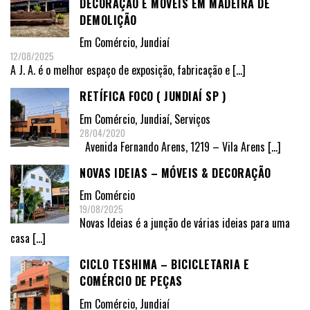
DECORAÇÃO E MÓVEIS EM MADEIRA DE
DEMOLIÇÃO
Em
Comércio
,
Jundiaí
12/08/2025
A J. A. é o melhor espaço de exposição, fabricação e
[…]
RETÍFICA FOCO ( JUNDIAÍ SP )
Em
Comércio
,
Jundiaí
,
Serviços
28/04/2020
Avenida Fernando Arens, 1219 – Vila Arens
[…]
NOVAS IDEIAS – MÓVEIS & DECORAÇÃO
Em
Comércio
19/08/2025
Novas Ideias é a junção de várias ideias para uma
casa
[…]
CICLO TESHIMA – BICICLETARIA E
COMÉRCIO DE PEÇAS
Em
Comércio
,
Jundiaí