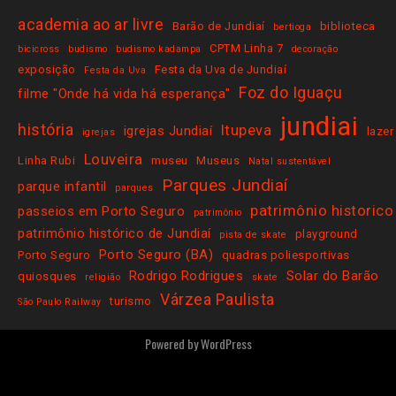
academia ao ar livre
Barão de Jundiaí
biblioteca
bertioga
CPTM Linha 7
bicicross
budismo
budismo kadampa
decoração
exposição
Festa da Uva de Jundiaí
Festa da Uva
Foz do Iguaçu
filme "Onde há vida há esperança"
jundiai
história
Itupeva
igrejas Jundiaí
lazer
igrejas
Louveira
Linha Rubi
museu
Museus
Natal sustentável
Parques Jundiaí
parque infantil
parques
patrimônio historico
passeios em Porto Seguro
patrimônio
patrimônio histórico de Jundiaí
playground
pista de skate
Porto Seguro (BA)
Porto Seguro
quadras poliesportivas
Rodrigo Rodrigues
Solar do Barão
quiosques
religião
skate
Várzea Paulista
turismo
São Paulo Railway
Powered by
WordPress