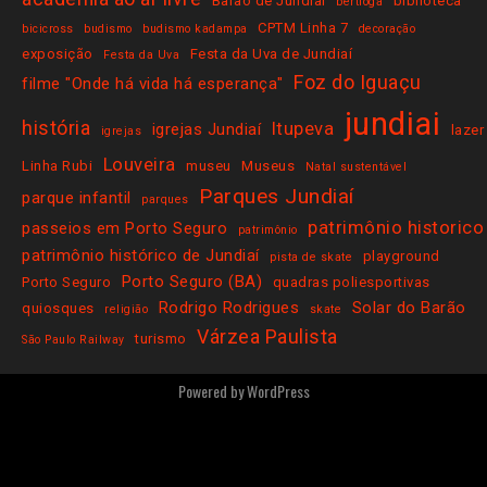
Barão de Jundiaí
biblioteca
bertioga
CPTM Linha 7
bicicross
budismo
budismo kadampa
decoração
exposição
Festa da Uva de Jundiaí
Festa da Uva
Foz do Iguaçu
filme "Onde há vida há esperança"
jundiai
história
Itupeva
igrejas Jundiaí
lazer
igrejas
Louveira
Linha Rubi
museu
Museus
Natal sustentável
Parques Jundiaí
parque infantil
parques
patrimônio historico
passeios em Porto Seguro
patrimônio
patrimônio histórico de Jundiaí
playground
pista de skate
Porto Seguro (BA)
Porto Seguro
quadras poliesportivas
Rodrigo Rodrigues
Solar do Barão
quiosques
religião
skate
Várzea Paulista
turismo
São Paulo Railway
Powered by
WordPress