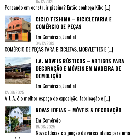
15/12/2021
Pensando em construir piscina? Então conheça Kiko
[…]
CICLO TESHIMA – BICICLETARIA E
COMÉRCIO DE PEÇAS
Em
Comércio
,
Jundiaí
04/12/2019
COMÉRCIO DE PEÇAS PARA BICICLETAS, MOBYLETTES E
[…]
J.A. MÓVEIS RÚSTICOS – ARTIGOS PARA
DECORAÇÃO E MÓVEIS EM MADEIRA DE
DEMOLIÇÃO
Em
Comércio
,
Jundiaí
12/08/2025
A J. A. é o melhor espaço de exposição, fabricação e
[…]
NOVAS IDEIAS – MÓVEIS & DECORAÇÃO
Em
Comércio
19/08/2025
Novas Ideias é a junção de várias ideias para uma