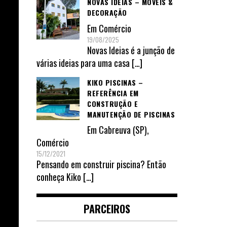
NOVAS IDEIAS – MÓVEIS &
DECORAÇÃO
Em
Comércio
19/08/2025
Novas Ideias é a junção de
várias ideias para uma casa
[…]
KIKO PISCINAS –
REFERÊNCIA EM
CONSTRUÇÃO E
MANUTENÇÃO DE PISCINAS
Em
Cabreuva (SP)
,
Comércio
15/12/2021
Pensando em construir piscina? Então
conheça Kiko
[…]
PARCEIROS