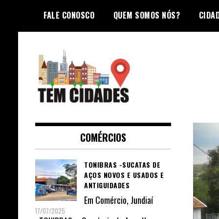
Skip
FALE CONOSCO
QUEM SOMOS NÓS?
CIDA
to
content
TEM CIDADES
COMÉRCIOS
TONIBRAS -SUCATAS DE
AÇOS NOVOS E USADOS E
ANTIGUIDADES
Em
Comércio
,
Jundiaí
17/07/2025