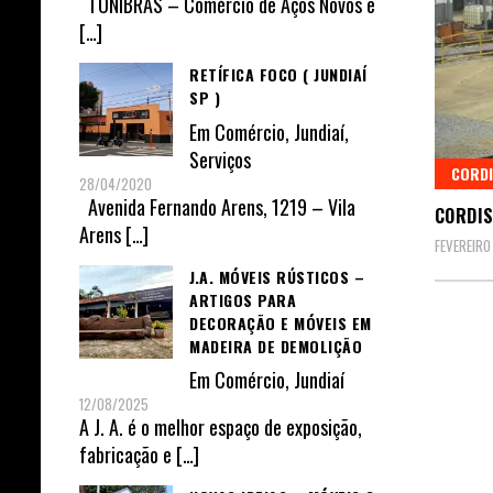
TONIBRAS – Comércio de Aços Novos e
[…]
RETÍFICA FOCO ( JUNDIAÍ
SP )
Em
Comércio
,
Jundiaí
,
Serviços
CORDI
28/04/2020
Avenida Fernando Arens, 1219 – Vila
CORDIS
Arens
[…]
FEVEREIRO
J.A. MÓVEIS RÚSTICOS –
ARTIGOS PARA
DECORAÇÃO E MÓVEIS EM
MADEIRA DE DEMOLIÇÃO
Em
Comércio
,
Jundiaí
12/08/2025
A J. A. é o melhor espaço de exposição,
fabricação e
[…]