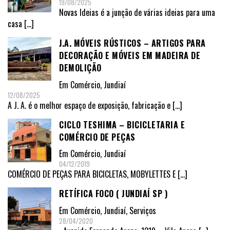
19/08/2025
Novas Ideias é a junção de várias ideias para uma
casa
[…]
J.A. MÓVEIS RÚSTICOS – ARTIGOS PARA
DECORAÇÃO E MÓVEIS EM MADEIRA DE
DEMOLIÇÃO
Em
Comércio
,
Jundiaí
12/08/2025
A J. A. é o melhor espaço de exposição, fabricação e
[…]
CICLO TESHIMA – BICICLETARIA E
COMÉRCIO DE PEÇAS
Em
Comércio
,
Jundiaí
04/12/2019
COMÉRCIO DE PEÇAS PARA BICICLETAS, MOBYLETTES E
[…]
RETÍFICA FOCO ( JUNDIAÍ SP )
Em
Comércio
,
Jundiaí
,
Serviços
28/04/2020