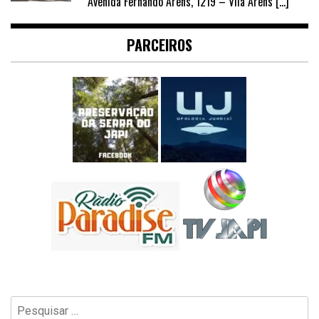
Avenida Fernando Arens, 1219 – Vila Arens
[…]
PARCEIROS
Pesquisar
por: