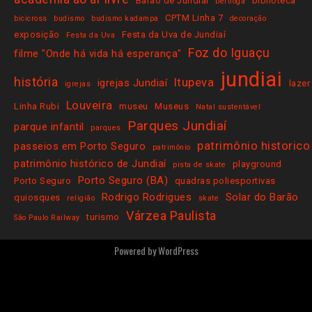
Barão de Jundiaí
biblioteca
bertioga
CPTM Linha 7
bicicross
budismo
budismo kadampa
decoração
exposição
Festa da Uva de Jundiaí
Festa da Uva
Foz do Iguaçu
filme "Onde há vida há esperança"
jundiai
história
Itupeva
igrejas Jundiaí
lazer
igrejas
Louveira
Linha Rubi
museu
Museus
Natal sustentável
Parques Jundiaí
parque infantil
parques
patrimônio historico
passeios em Porto Seguro
patrimônio
patrimônio histórico de Jundiaí
playground
pista de skate
Porto Seguro (BA)
Porto Seguro
quadras poliesportivas
Rodrigo Rodrigues
Solar do Barão
quiosques
religião
skate
Várzea Paulista
turismo
São Paulo Railway
Powered by
WordPress