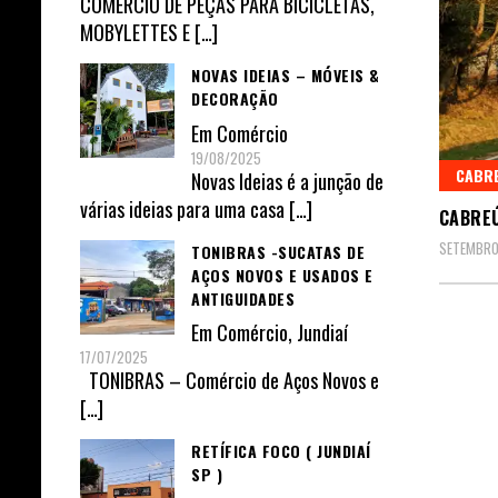
COMÉRCIO DE PEÇAS PARA BICICLETAS,
MOBYLETTES E
[…]
NOVAS IDEIAS – MÓVEIS &
DECORAÇÃO
Em
Comércio
19/08/2025
CABRE
Novas Ideias é a junção de
várias ideias para uma casa
[…]
CABREÚ
SETEMBRO
TONIBRAS -SUCATAS DE
AÇOS NOVOS E USADOS E
ANTIGUIDADES
Em
Comércio
,
Jundiaí
17/07/2025
TONIBRAS – Comércio de Aços Novos e
[…]
RETÍFICA FOCO ( JUNDIAÍ
SP )