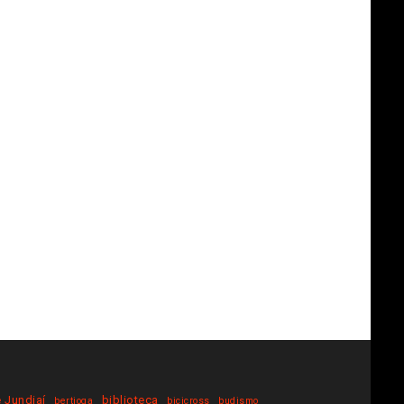
 Jundiaí
biblioteca
bertioga
bicicross
budismo