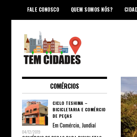
Skip
FALE CONOSCO
QUEM SOMOS NÓS?
CIDA
to
content
TEM CIDADES
COMÉRCIOS
CICLO TESHIMA –
BICICLETARIA E COMÉRCIO
DE PEÇAS
Em
Comércio
,
Jundiaí
04/12/2019