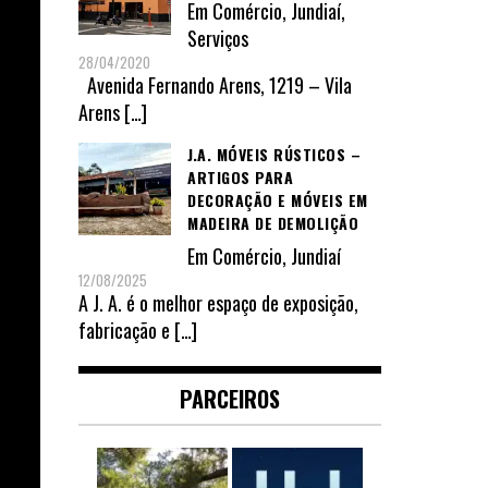
Em
Comércio
,
Jundiaí
,
Serviços
28/04/2020
Avenida Fernando Arens, 1219 – Vila
Arens
[…]
J.A. MÓVEIS RÚSTICOS –
ARTIGOS PARA
DECORAÇÃO E MÓVEIS EM
MADEIRA DE DEMOLIÇÃO
Em
Comércio
,
Jundiaí
12/08/2025
A J. A. é o melhor espaço de exposição,
fabricação e
[…]
PARCEIROS