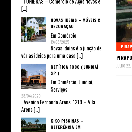
TONIBRAS – Comércio de Aços Novos e
[…]
NOVAS IDEIAS – MÓVEIS &
DECORAÇÃO
Em
Comércio
19/08/2025
PIRAP
Novas Ideias é a junção de
várias ideias para uma casa
[…]
PIRAPO
JULHO 22,
RETÍFICA FOCO ( JUNDIAÍ
SP )
Em
Comércio
,
Jundiaí
,
Serviços
28/04/2020
Avenida Fernando Arens, 1219 – Vila
Arens
[…]
KIKO PISCINAS –
REFERÊNCIA EM