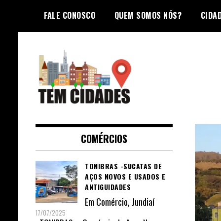
Skip
FALE CONOSCO
QUEM SOMOS NÓS?
CIDA
to
content
TEM CIDADES
COMÉRCIOS
TONIBRAS -SUCATAS DE
AÇOS NOVOS E USADOS E
ANTIGUIDADES
Em
Comércio
,
Jundiaí
17/07/2025