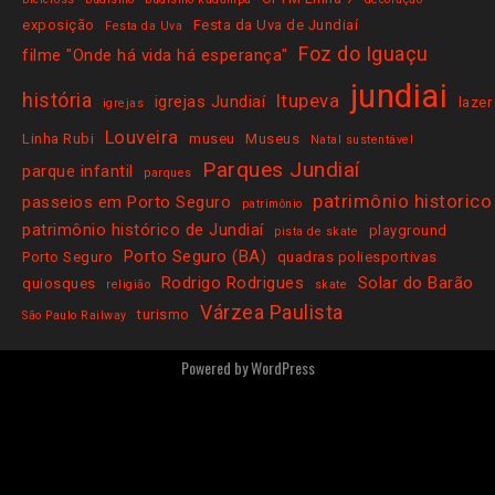
exposição
Festa da Uva de Jundiaí
Festa da Uva
Foz do Iguaçu
filme "Onde há vida há esperança"
jundiai
história
Itupeva
igrejas Jundiaí
lazer
igrejas
Louveira
Linha Rubi
museu
Museus
Natal sustentável
Parques Jundiaí
parque infantil
parques
patrimônio historico
passeios em Porto Seguro
patrimônio
patrimônio histórico de Jundiaí
playground
pista de skate
Porto Seguro (BA)
Porto Seguro
quadras poliesportivas
Rodrigo Rodrigues
Solar do Barão
quiosques
religião
skate
Várzea Paulista
turismo
São Paulo Railway
Powered by
WordPress