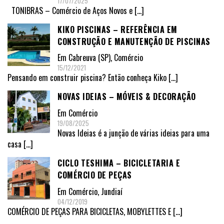
17/07/2025
TONIBRAS – Comércio de Aços Novos e
[…]
KIKO PISCINAS – REFERÊNCIA EM
CONSTRUÇÃO E MANUTENÇÃO DE PISCINAS
Em
Cabreuva (SP)
,
Comércio
15/12/2021
Pensando em construir piscina? Então conheça Kiko
[…]
NOVAS IDEIAS – MÓVEIS & DECORAÇÃO
Em
Comércio
19/08/2025
Novas Ideias é a junção de várias ideias para uma
casa
[…]
CICLO TESHIMA – BICICLETARIA E
COMÉRCIO DE PEÇAS
Em
Comércio
,
Jundiaí
04/12/2019
COMÉRCIO DE PEÇAS PARA BICICLETAS, MOBYLETTES E
[…]