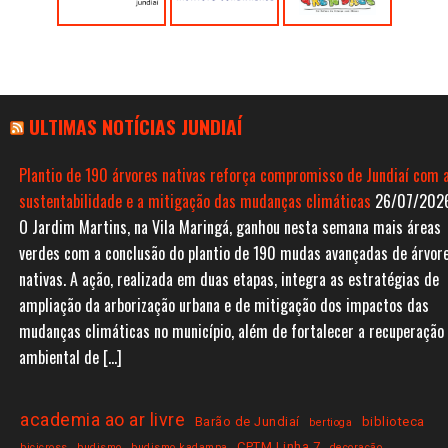
ULTIMAS NOTÍCIAS JUNDIAÍ
Plantio de 190 árvores nativas reforça compromisso de Jundiaí com 
sustentabilidade e a mitigação das mudanças climáticas
26/07/202
O Jardim Martins, na Vila Maringá, ganhou nesta semana mais áreas
verdes com a conclusão do plantio de 190 mudas avançadas de árvor
nativas. A ação, realizada em duas etapas, integra as estratégias de
ampliação da arborização urbana e de mitigação dos impactos das
mudanças climáticas no município, além de fortalecer a recuperação
ambiental de […]
academia ao ar livre
Barão de Jundiaí
biblioteca
bertioga
CPTM Linha 7
bicicross
budismo
budismo kadampa
decoração