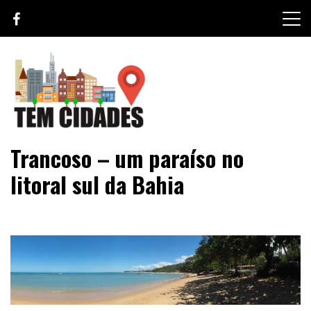
Skip
to
content
TEM CIDADES
Trancoso – um paraíso no
litoral sul da Bahia