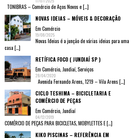
17/07/2025
TONIBRAS – Comércio de Aços Novos e
[…]
NOVAS IDEIAS – MÓVEIS & DECORAÇÃO
Em
Comércio
19/08/2025
Novas Ideias é a junção de várias ideias para uma
casa
[…]
RETÍFICA FOCO ( JUNDIAÍ SP )
Em
Comércio
,
Jundiaí
,
Serviços
28/04/2020
Avenida Fernando Arens, 1219 – Vila Arens
[…]
CICLO TESHIMA – BICICLETARIA E
COMÉRCIO DE PEÇAS
Em
Comércio
,
Jundiaí
04/12/2019
COMÉRCIO DE PEÇAS PARA BICICLETAS, MOBYLETTES E
[…]
KIKO PISCINAS – REFERÊNCIA EM