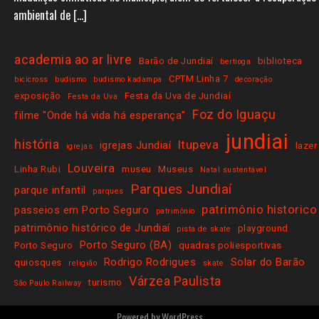
ambiental de […]
academia ao ar livre
Barão de Jundiaí
biblioteca
bertioga
CPTM Linha 7
bicicross
budismo
budismo kadampa
decoração
exposição
Festa da Uva de Jundiaí
Festa da Uva
Foz do Iguaçu
filme "Onde há vida há esperança"
jundiai
história
Itupeva
igrejas Jundiaí
lazer
igrejas
Louveira
Linha Rubi
museu
Museus
Natal sustentável
Parques Jundiaí
parque infantil
parques
patrimônio historico
passeios em Porto Seguro
patrimônio
patrimônio histórico de Jundiaí
playground
pista de skate
Porto Seguro (BA)
Porto Seguro
quadras poliesportivas
Rodrigo Rodrigues
Solar do Barão
quiosques
religião
skate
Várzea Paulista
turismo
São Paulo Railway
Powered by
WordPress