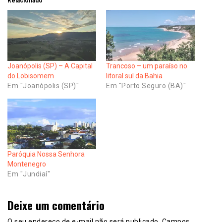
Relacionado
Joanópolis (SP) – A Capital
Trancoso – um paraíso no
do Lobisomem
litoral sul da Bahia
Em "Joanópolis (SP)"
Em "Porto Seguro (BA)"
Paróquia Nossa Senhora
Montenegro
Em "Jundiaí"
Deixe um comentário
O seu endereço de e-mail não será publicado.
Campos